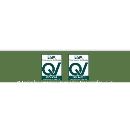
© Todos los derechos reservados. Eurosemillas 2026
Tel (+34) 957 42 17 32 - Fax. (+34) 957 42 20 92
Paseo de la Victoria, 31, 14004 Córdoba
eurosemillas@eurosemillas.com
Política de privacidad
Aviso Legal
Canal Interno de Comunicación
Fruit Attraction 2019
Codigo FA190000011FV