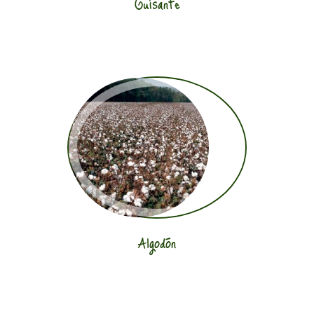
Guisante
Algodón