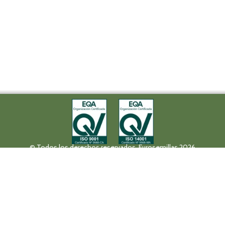
© Todos los derechos reservados. Eurosemillas 2026
Tel (+34) 957 42 17 32 - Fax. (+34) 957 42 20 92
Paseo de la Victoria, 31, 14004 Córdoba
eurosemillas@eurosemillas.com
Política de privacidad
Aviso Legal
Canal Interno de Comunicación
Fruit Attraction 2019
Codigo FA190000011FV