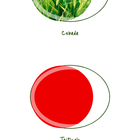
Cebada
Triticale