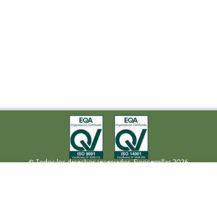
© Todos los derechos reservados. Eurosemillas 2026
Tel (+34) 957 42 17 32 - Fax. (+34) 957 42 20 92
Paseo de la Victoria, 31, 14004 Córdoba
eurosemillas@eurosemillas.com
Política de privacidad
Aviso Legal
Canal Interno de Comunicación